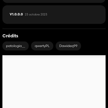
23 octobre 2023
V1.0.0.0
Crédits
patologia__
qwertyPL
Dawideq99