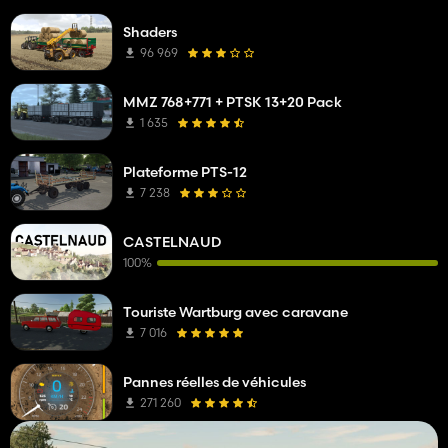
Shaders
96 969
MMZ 768+771 + PTSK 13+20 Pack
1 635
Plateforme PTS-12
7 238
CASTELNAUD
100%
Touriste Wartburg avec caravane
7 016
Pannes réelles de véhicules
271 260