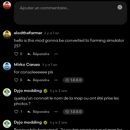
elodthefarmer
il y a 1 an
hello is this mod gonna be converted to farming simulator
25?
0
Répondre
Mirko Caruso
il y a 1 an
for consoleeeeee pls
0
Répondre
1.0.0.0
Dyjo modding
il y a 2 ans
quelqu'un connait le nom de la map ou ont été prise les
photos ?
1
Répondre
1.0.0.0
Dyjo modding
il y a 2 ans
Bonjour très beau mod . Je voulais savoir sur quel map les