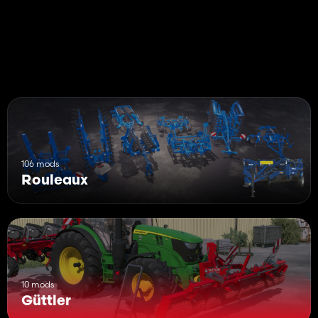
106 mods
Rouleaux
10 mods
Güttler