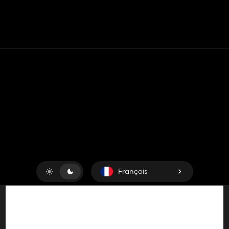
Contact
Aide
Conditions générales d'utilisation
Politique de confidentialité
Gérer les cookies
Français
Copyright © 2018-2026
King UP SAS
. Tous droits réservés.