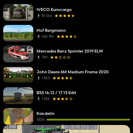
IVECO Eurocargo
18 046
Hof Bergmann
485 184
Mercedes Benz Sprinter 2019 ELW
789
John Deere 6M Medium Frame 2020
1 859
BSS 16.12 / 17.13 Edit
1 356
Kandelin
100%