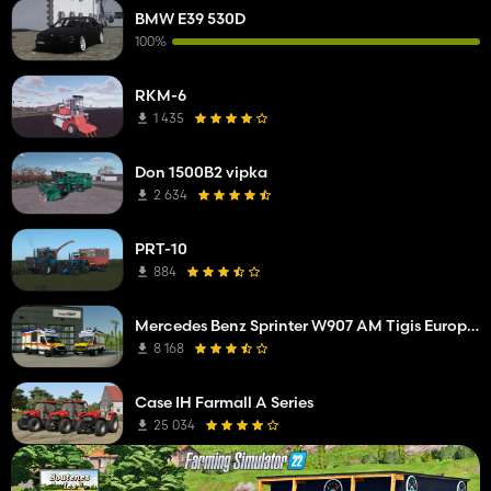
BMW E39 530D
100%
RKM-6
1 435
Don 1500B2 vipka
2 634
PRT-10
884
Mercedes Benz Sprinter W907 AM Tigis Europa RTW
8 168
Case IH Farmall A Series
25 034