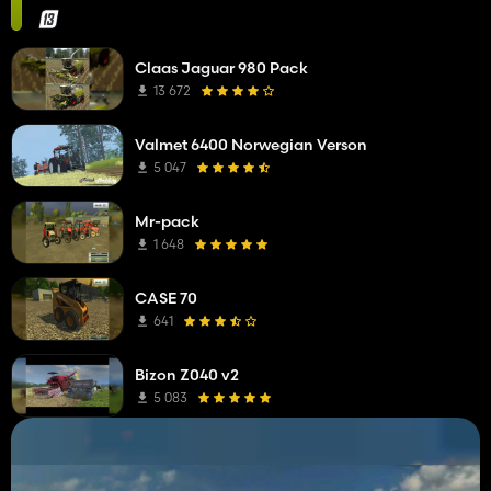
Claas Jaguar 980 Pack
13 672
Valmet 6400 Norwegian Verson
5 047
Mr-pack
1 648
CASE 70
641
Bizon Z040 v2
5 083