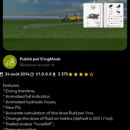
Publié par KingMods
Réclamer ce mod
24 août 2014
V1.0.0.0
2 373
features:
* Doing tramline;
* Animated full indicator;
* Animated hydraulic hoses;
* New PS;
* Accurate calculation of the dose fluid per 1 ha;
* Change the dose of fluid on hektra (default is 200 l / ha);
* Trailed snakes “hoseRef”;
* Pressure washer;