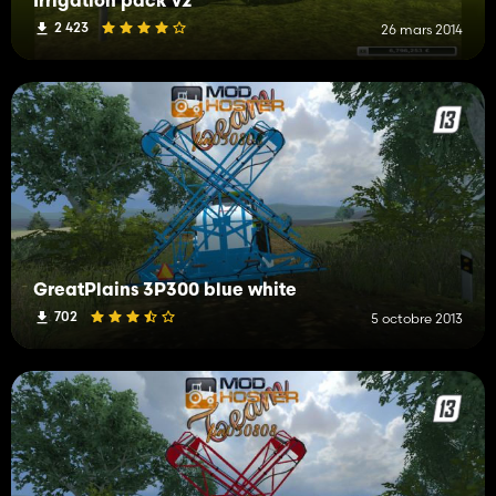
Irrigation pack v2
2 423
26 mars 2014
GreatPlains 3P300 blue white
702
5 octobre 2013