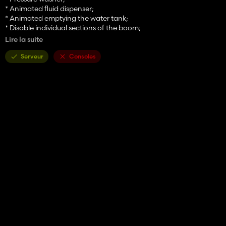
* Animated fluid dispenser;
* Animated emptying the water tank;
* Disable individual sections of the boom;
* Folding the left / right side of the boom;
Lire la suite
Credits:
Serveur
Consoles
Edit: Siwus
Model: Giants; DAD Modding