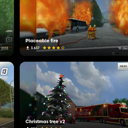
Placeable fire
3 637
 2013
16 dé
Christmas tree v2