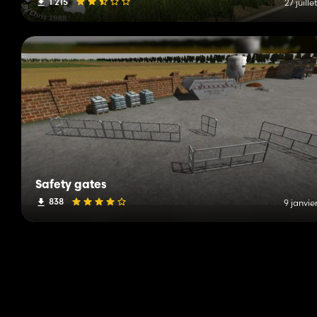
1 215
27 juille
Safety gates
838
9 janvie