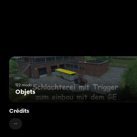
122 mods
Objets
Crédits
--