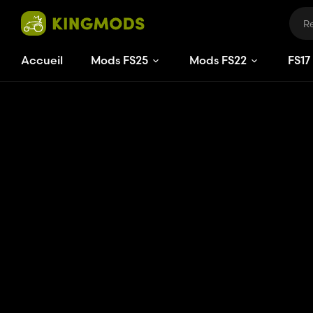
Accueil
Mods FS25
Mods FS22
FS
17