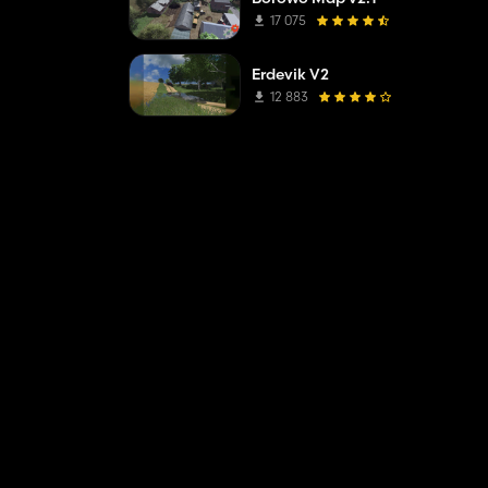
17 075
Erdevik V2
12 883