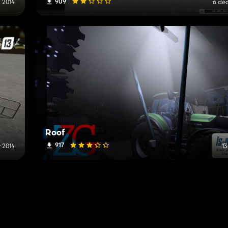
909
t 2014
6 dé
Roof
917
r 2014
13