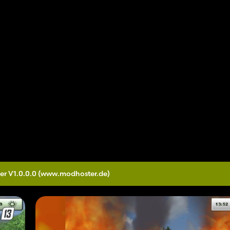
er V1.0.0.0
(www.modhoster.de)