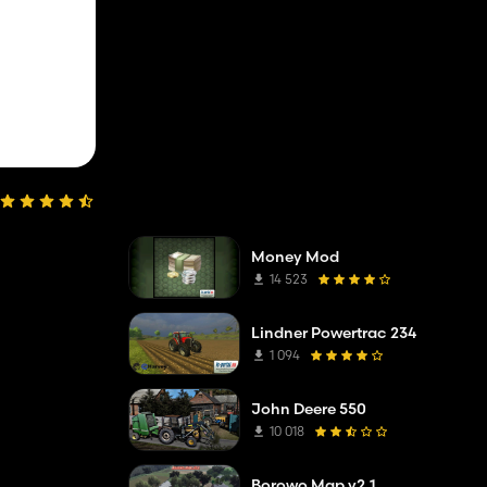
Money Mod
14 523
Lindner Powertrac 234
1 094
John Deere 550
10 018
Borowo Map v2.1