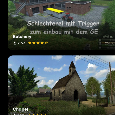
Butchery
2 773
26 mai
Chapel