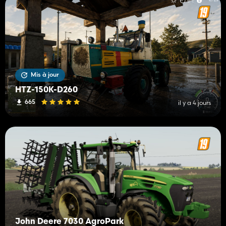
Mis à jour
HTZ-150K-D260
665
il y a 4 jours
John Deere 7030 AgroPark