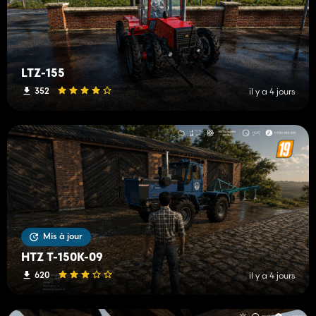
LTZ-155
352
il y a 4 jours
Mis à jour
HTZ T-150K-09
620
il y a 4 jours