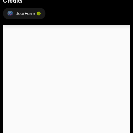
Crédits
BearFarm