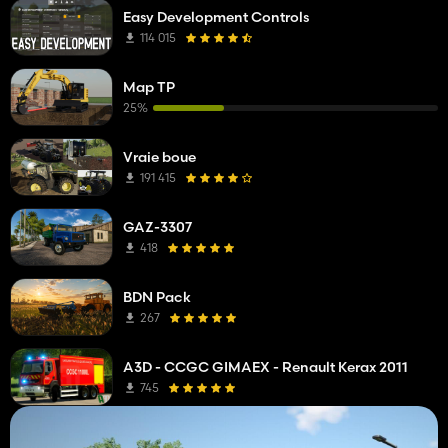
Easy Development Controls
114 015
Map TP
25%
Vraie boue
191 415
GAZ-3307
418
BDN Pack
267
A3D - CCGC GIMAEX - Renault Kerax 2011
745