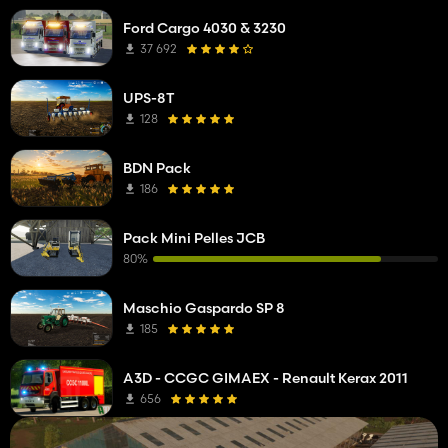
Ford Cargo 4030 & 3230
37 692
UPS-8T
128
BDN Pack
186
Pack Mini Pelles JCB
80%
Maschio Gaspardo SP 8
185
A3D - CCGC GIMAEX - Renault Kerax 2011
656