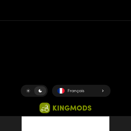
Contact
Aide
Conditions générales d'utilisation
Politique de confidentialité
Gérer les cookies
Français
Copyright © 2018-2026
King UP SAS
. Tous droits réservés.