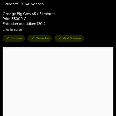
Capacité: 20/40 vaches
Grange Big Cow 65 x 51 mètres.
Prix: 155000 €
Entretien quotidien: 120 €
Capacité: 300 vaches
Lire la suite
Prêt pour les saisons
Serveur
Consoles
Mod Saisons