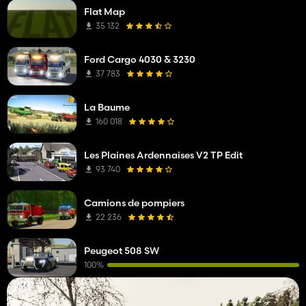
Flat Map
35 132
Ford Cargo 4030 & 3230
37 783
La Baume
160 018
Les Plaines Ardennaises V2 TP Edit
93 740
Camions de pompiers
22 236
Peugeot 508 SW
100%