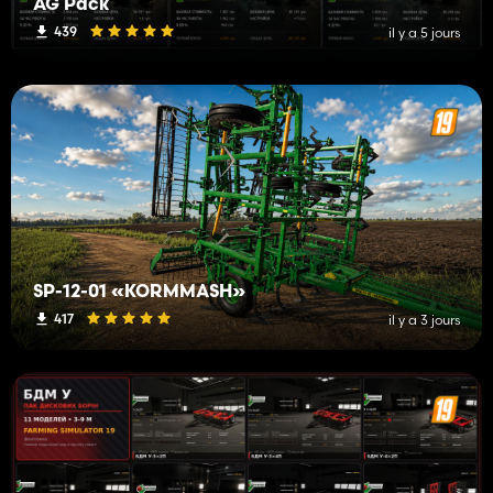
AG Pack
439
il y a 5 jours
SP-12-01 «KORMMASH»
417
il y a 3 jours