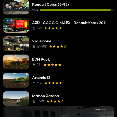
Renault Ceres 65-95x
95%
A3D - CCGC GIMAEX - Renault Kerax 2011
732
Vraie boue
191 408
BDN Pack
251
Artemis 12
326
Maison Jatoba
8 510