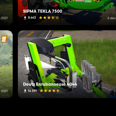
SIPMA TEKLA 7500
8 442
 2021
6 dé
Deutz Enrubanneuse 4044
14 391
r 2021