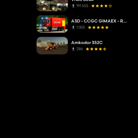
191 555
A3D - CCGC GIMAEX - Renault Kerax 2011
1 005
Amkodor 352C
286