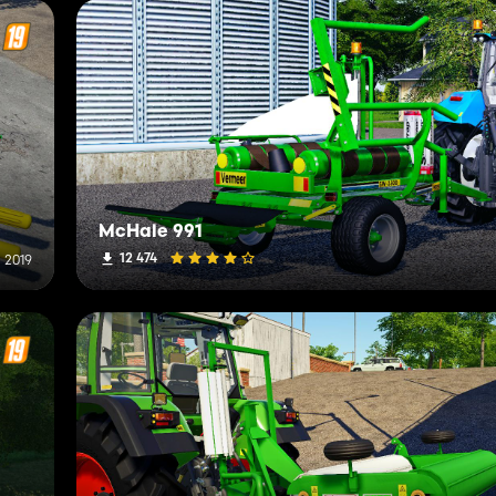
McHale 991
12 474
l 2019