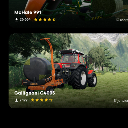
McHale 991
26 664
13 mars
Gallignani G400S
7 179
17 janvie