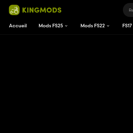
Accueil
Mods FS25
Mods FS22
FS
17