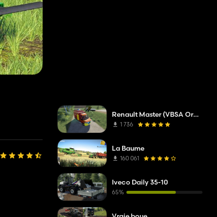
Renault Master (VBSA Oranget)
1 736
La Baume
160 061
Iveco Daily 35-10
65%
Vraie boue