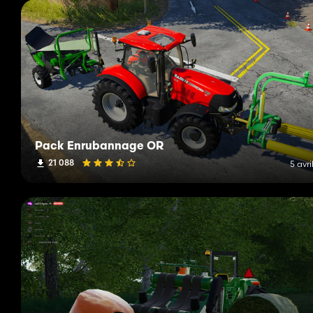
Pack Enrubannage OR
21 088
5 avri