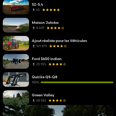
SZ-5.4
65
Maison Jatoba
8 409
Ajout réaliste pour les Véhicules
149 879
Ford 3600 indian
20 955
Quicke Q5-Q8
100%
Green Valley
68 582