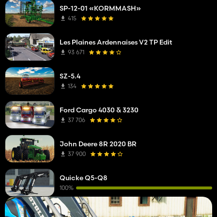
SP-12-01 «KORMMASH»
415
Les Plaines Ardennaises V2 TP Edit
93 671
SZ-5.4
134
Ford Cargo 4030 & 3230
37 706
John Deere 8R 2020 BR
37 900
Quicke Q5-Q8
100%