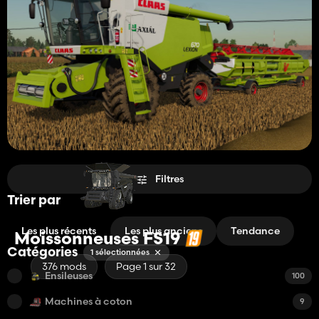
Filtres
Trier par
Les plus récents
Les plus anciens
Tendance
Moissonneuses FS19
Catégories
1 sélectionnées
376 mods
Page 1 sur 32
Ensileuses
100
Machines à coton
9