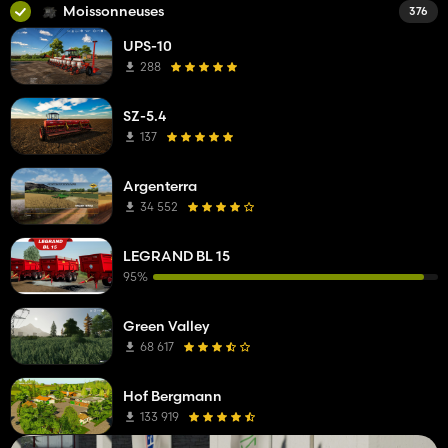
Moissonneuses
376
UPS-10
288
SZ-5.4
137
Argenterra
34 552
LEGRAND BL 15
95%
Green Valley
68 617
Hof Bergmann
133 919