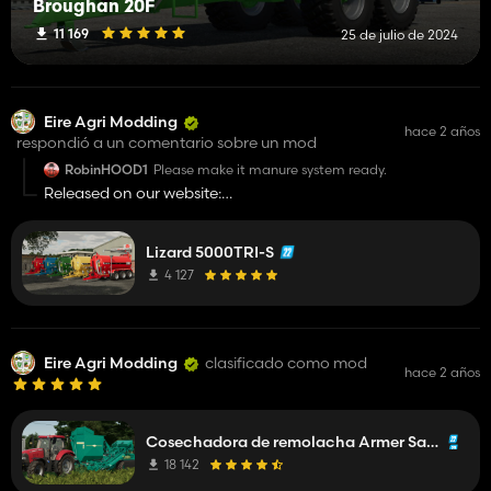
Broughan 20F
11 169
25 de julio de 2024
Eire Agri Modding
hace 2 años
respondió a un comentario sobre un mod
RobinHOOD1
Please make it manure system ready.
Released on our website:
https://eireagri.net/modding/fs22/?page=1
Lizard 5000TRI-S
4 127
Eire Agri Modding
clasificado como mod
hace 2 años
Cosechadora de remolacha Armer Salmon Beaver de 2 hileras
18 142