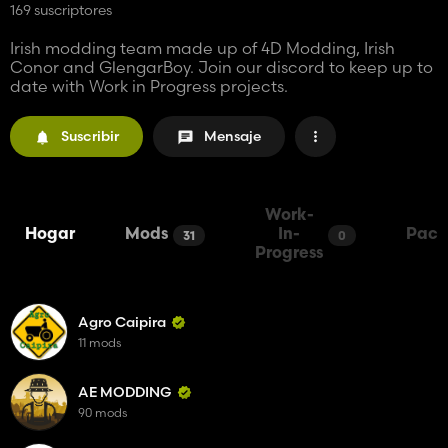
169 suscriptores
Irish modding team made up of 4D Modding, Irish
Conor and GlengarBoy. Join our discord to keep up to
date with Work in Progress projects.
Suscribir
Mensaje
Work-
Hogar
Mods
In-
Pack
31
0
Progress
Agro Caipira
11 mods
AE MODDING
90 mods