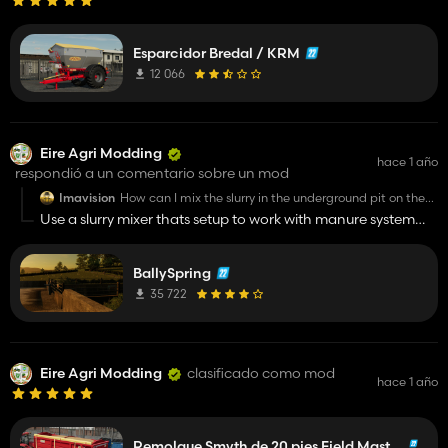
Esparcidor Bredal / KRM
12 066
Eire Agri Modding
hace 1 año
respondió a un comentario sobre un mod
Imavision
How can I mix the slurry in the underground pit on the
first farm? I'm using slurry system mod and the slurry
Use a slurry mixer thats setup to work with manure system
thickness is almost at 100%. I already added water, but
mod
nothing happens.
BallySpring
35 722
Eire Agri Modding
clasificado como mod
hace 1 año
Remolque Smyth de 20 pies Field Master para granos/ensilaje