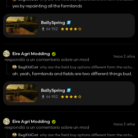
fields ???
yes by repainting all the farmlands
BallySpring
64 952
Eire Agri Modding
hace 2 años
respondió a un comentario sobre un mod
BegKtiiCat
why are the field buy options different form the actual
fields ???
ah. yeah, farmlands and fields are two different things bud.
BallySpring
64 952
Eire Agri Modding
hace 2 años
respondió a un comentario sobre un mod
BegKtiiCat
why are the field buy options different form the actual