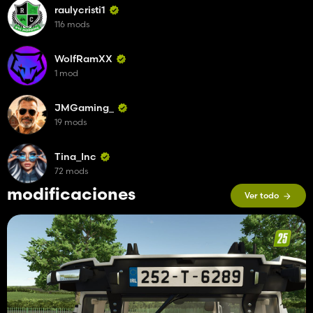
raulycristi1
116 mods
WolfRamXX
1 mod
JMGaming_
19 mods
Tina_Inc
72 mods
modificaciones
Ver todo