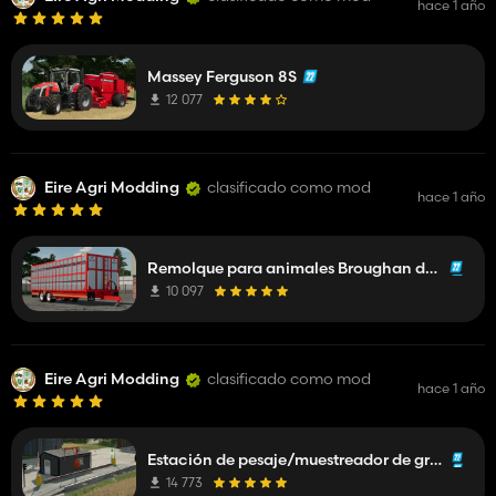
hace 1 año
Massey Ferguson 8S
12 077
Eire Agri Modding
clasificado como mod
hace 1 año
Remolque para animales Broughan de 28 pies
10 097
Eire Agri Modding
clasificado como mod
hace 1 año
Estación de pesaje/muestreador de granos colocable
14 773