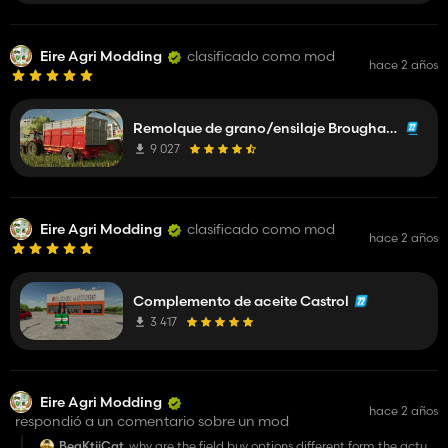
Eire Agri Modding
clasificado como mod
hace 2 años
Remolque de grano/ensilaje Broughan de 1 eje
9 027
Eire Agri Modding
clasificado como mod
hace 2 años
Complemento de aceite Castrol
3 417
Eire Agri Modding
hace 2 años
respondió a un comentario sobre un mod
BegKtiiCat
why are the field buy options different form the actual