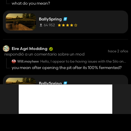
fields ???
what do you mean?
BallySpring
64 952
Eire Agri Modding
hace 2 años
respondió a un comentario sobre un mod
Will.mayhew
Hello, I appear to be having issues with the Silo on
the starting farm for some reason after fermenting it
you mean after opening the pit after its 100% fermented?
turns back to Silage Grass not fermented, Maize Plus
is in use.
BallySpring
64 952
Eire Agri Modding
actualizado un mod
hace 2 años