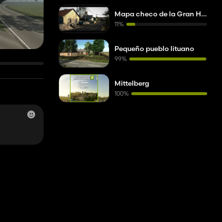
Mapa checo de la Gran Heráldica
11%
Pequeño pueblo lituano
99%
Mittelberg
100%