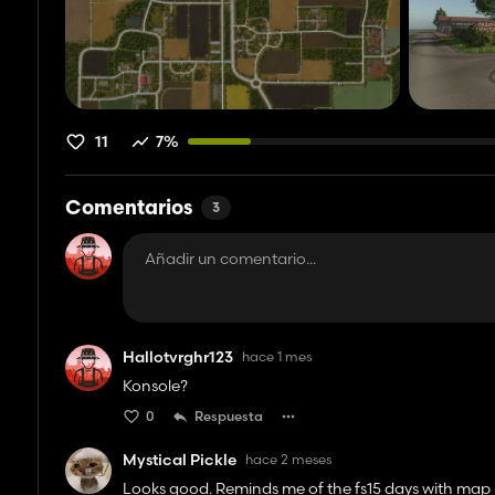
11
7%
Comentarios
3
Hallotvrghr123
hace 1 mes
Konsole?
0
Respuesta
Mystical Pickle
hace 2 meses
Looks good. Reminds me of the fs15 days with map 