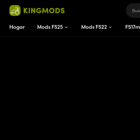
Hogar
Mods FS25
Mods FS22
FS
17
m