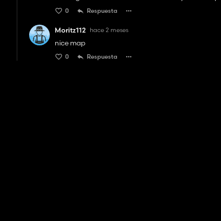
0
Respuesta
Moritz112
hace 2 meses
nice map
0
Respuesta