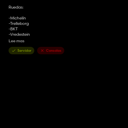
Ruedas:
-Michelín
-Trelleborg
-BKT
-Vredestein
-lagarto
Lee mas
Colores del contenedor de basura:
Servidor
Consolas
- Rojo
- Azul
- Amarillo
- Naranja
- Negro
- Gris