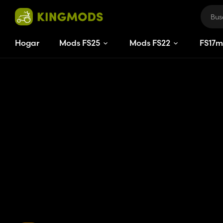
Hogar
Mods FS25
Mods FS22
FS
17
m