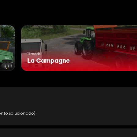
-----------
11 mods
La Campagne
onto solucionado)