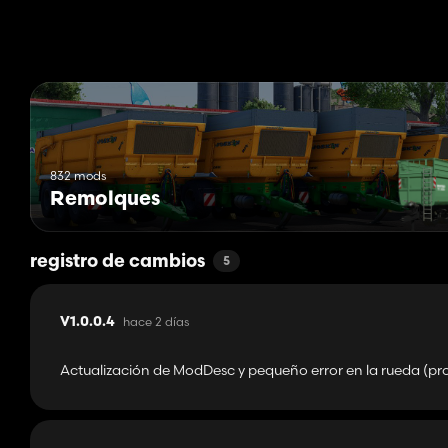
¡Y buenos juegos para todos! 👋
---------------------------------------------------------------------
FYI: tenía permiso del modder
832 mods
Remolques
registro de cambios
5
hace 2 días
V1.0.0.4
Actualización de ModDesc y pequeño error en la rueda (pr