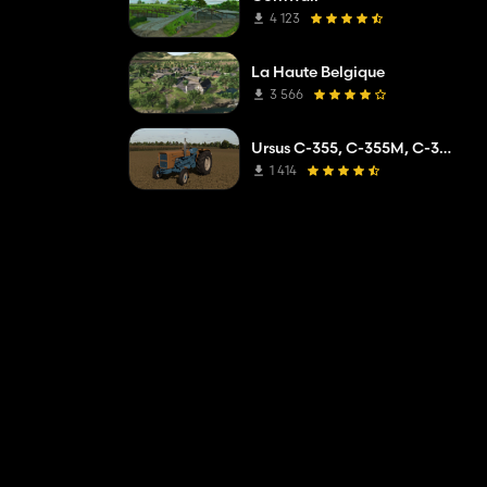
4 123
La Haute Belgique
3 566
Ursus C-355, C-355M, C-360
1 414