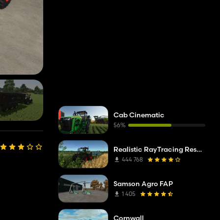
Cab Cinematic
56%
Realistic RayTracing Reshade Preset
444 768
Samson Agro FAP
1 405
Cornwall