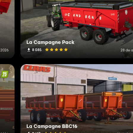
La Campagne Pack
8 085
 2026
28 de a
La Campagne BBC16