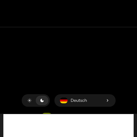
Kontakt
Hilfe
Nutzungsbedingungen
Datenschutz-Bestimmungen
Cookies verwalten
Deutsch
Copyright © 2018-2026
King UP SAS
. Alle Rechte
vorbehalten.