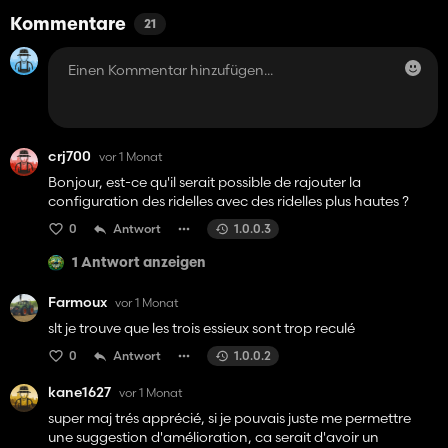
Kommentare
21
crj700
vor 1 Monat
Bonjour, est-ce qu'il serait possible de rajouter la
configuration des ridelles avec des ridelles plus hautes ?
0
Antwort
1.0.0.3
1 Antwort anzeigen
Farmoux
vor 1 Monat
slt je trouve que les trois essieux sont trop reculé
0
Antwort
1.0.0.2
kane1627
vor 1 Monat
super maj trés apprécié, si je pouvais juste me permettre
une suggestion d'amélioration, ca serait d'avoir un