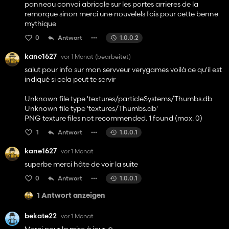
panneau convoi abricole sur les portes arrieres de la
remorque sinon merci une nouvelels fois pour cette benne
mythique
0
Antwort
1.0.0.2
kane1627
vor 1 Monat
(bearbeitet)
salut pour info sur mon servveur verygames voilà ce qu'il est
indiqué si cela peut te servir
Unknown file type 'textures/particleSystems/Thumbs.db
Unknown file type 'textures/Thumbs.db'
PNG texture files not recommended. 1 found (max. 0)
1
Antwort
1.0.0.1
kane1627
vor 1 Monat
superbe merci hâte de voir la suite
0
Antwort
1.0.0.1
1 Antwort anzeigen
bekate22
vor 1 Monat