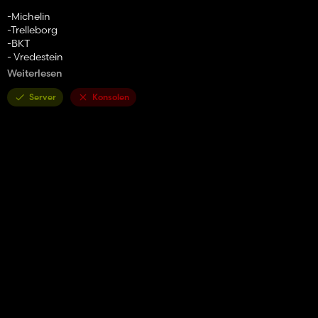
-Michelin
-Trelleborg
-BKT
- Vredestein
-Eidechse
Weiterlesen
Farben der Müllcontainer:
Server
Konsolen
- Rot
- Blau
- Gelb
- Orange
- Schwarz
- Grau
Und allen gute Spiele! 👋