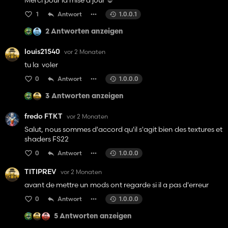
Merci pour la mise à jour ☺️
1
Antwort
1.0.0.1
2 Antworten anzeigen
louis21540
vor 2 Monaten
tu la voler
0
Antwort
1.0.0.0
3 Antworten anzeigen
fredo FTKT
vor 2 Monaten
Salut, nous sommes d'accord qu'il s'agit bien des textures et
shaders FS22
0
Antwort
1.0.0.0
TITIPREV
vor 2 Monaten
avant de mettre un mods ont regarde si il a pas d'erreur
0
Antwort
1.0.0.0
5 Antworten anzeigen