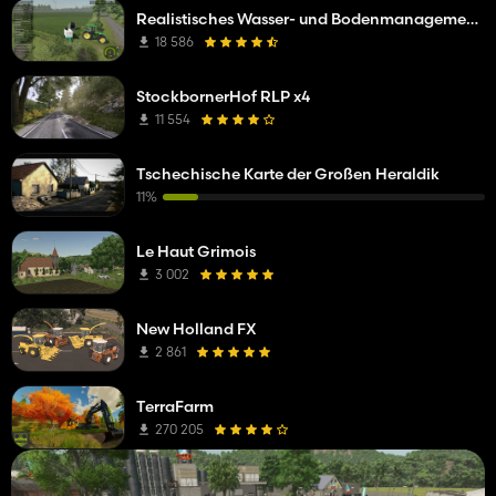
Realistisches Wasser- und Bodenmanagement (RWSM)
18 586
StockbornerHof RLP x4
11 554
Tschechische Karte der Großen Heraldik
11%
Le Haut Grimois
3 002
New Holland FX
2 861
TerraFarm
270 205