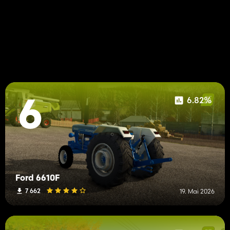
6.82%
6
Ford 6610F
7 662
19. Mai 2026