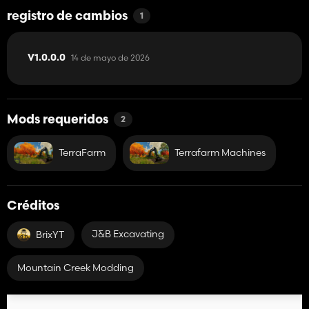
registro de cambios
1
14 de mayo de 2026
V1.0.0.0
Mods requeridos
2
TerraFarm
Terrafarm Machines
Créditos
J&B Excavating
BrixYT
Mountain Creek Modding