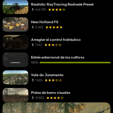
Realistic RayTracing Reshade Preset
446 192
New Holland FX
2 602
Arreglar el control hidráulico
1 457
Estrés estacional de los cultivos
100%
Vale do Juramento
1 626
Pistas de barro visuales
31 832