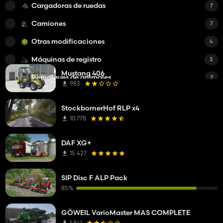
Cargadoras de ruedas
7
Camiones
7
Otras modificaciones
4
Máquinas de registro
3
Mustang 406
Remolques de animales
2
983
Cosechadoras combinadas
2
StockbornerHof RLP x4
Vacas
2
10 778
Semirremolques
1
DAF XG+
Cargadores frontales
1
15 427
Encabezados de corte
1
SIP Disc F ALP Pack
Tractores medianos
1
85%
Guiones
1
GÖWEIL VarioMaster MAS COMPLETE
Manipuladores telescópicos
1
1 841