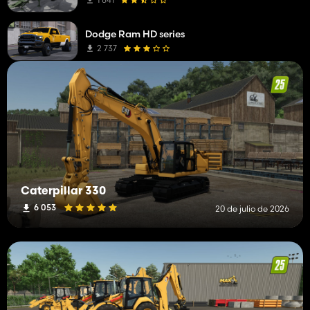
Remolques
1
Dodge Ram HD series
Cortacéspedes
1
2 737
Tractores grandes
1
Pesos
1
Remolques de carga baja
1
Herramientas de obras públicas
1
Caterpillar 330
6 053
20 de julio de 2026