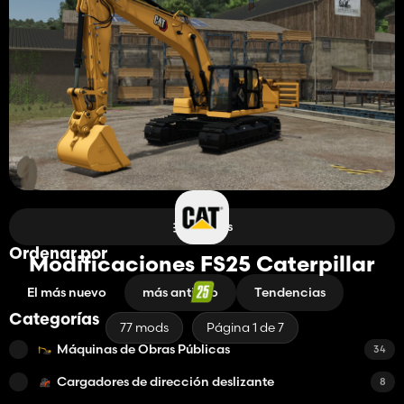
Filtros
Ordenar por
Modificaciones FS25 Caterpillar
El más nuevo
más antiguo
Tendencias
Categorías
77 mods
Página 1 de 7
Máquinas de Obras Públicas
34
Cargadores de dirección deslizante
8