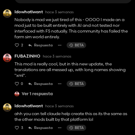
IdowhatIwant
hace 3 semanas
Nobody is mad we just tired of this - OOOO I made an a
mod just to be built entirely with AI and not tested nor
interfaced with FS natually. This community has failed the
farm sim world entirely.
2
Respuesta
BETA
FUBAZINHO
hace 3 semanas
This mod is really cool, but in this new update, the
translations are all messed up, with long names showing
"xml".
0
Respuesta
BETA
Ver 1 respuesta
IdowhatIwant
hace 3 semanas
ahh you can tell claude help create this as its the same as
the other mods built by that platform lol
3
Respuesta
BETA