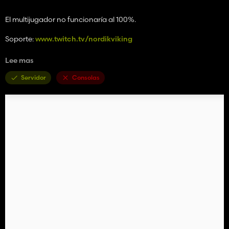
El multijugador no funcionaría al 100%.
Soporte:
www.twitch.tv/nordikviking
IMPORTANTE:
Lee mas
Esta es una versión beta.
Servidor
Consolas