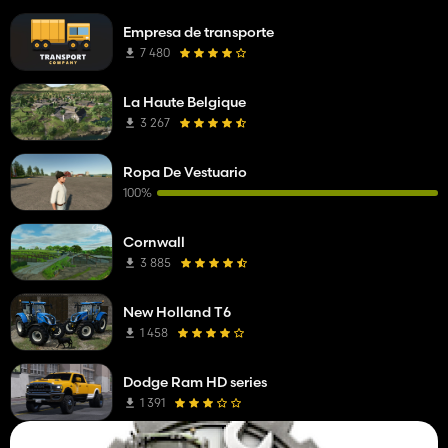
Empresa de transporte
7 480
La Haute Belgique
3 267
Ropa De Vestuario
100%
Cornwall
3 885
New Holland T6
1 458
Dodge Ram HD series
1 391