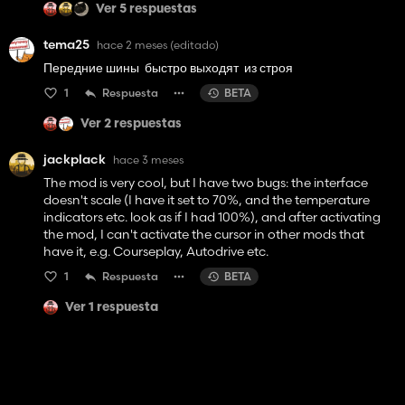
Ver 5 respuestas
tema25
hace 2 meses
(editado)
Передние шины быстро выходят из строя
1
Respuesta
BETA
Ver 2 respuestas
jackplack
hace 3 meses
The mod is very cool, but I have two bugs: the interface
doesn't scale (I have it set to 70%, and the temperature
indicators etc. look as if I had 100%), and after activating
the mod, I can't activate the cursor in other mods that
have it, e.g. Courseplay, Autodrive etc.
1
Respuesta
BETA
Ver 1 respuesta