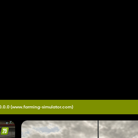
0.0.0
(www.farming-simulator.com)