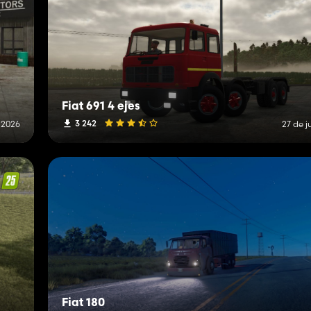
Fiat 691 4 ejes
3 242
e 2026
27 de j
Fiat 180