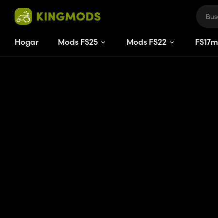
Hogar
Mods FS25
Mods FS22
FS
17
m