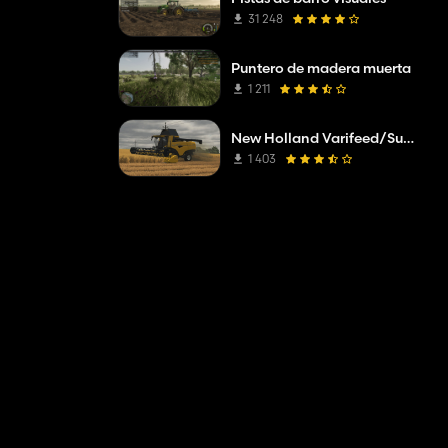
31 248
Puntero de madera muerta
1 211
New Holland Varifeed/Superflex
1 403