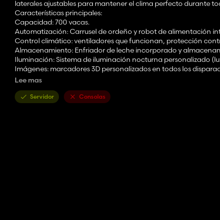
laterales ajustables para mantener el clima perfecto durante to
Características principales:
Capacidad: 700 vacas.
Automatización: Carrusel de ordeño y robot de alimentación int
Control climático: ventiladores que funcionan, protección contra
Almacenamiento: Enfriador de leche incorporado y almacenami
Iluminación: Sistema de iluminación nocturna personalizado (luz
Imágenes: marcadores 3D personalizados en todos los disparad
Especificaciones técnicas:
Lee mas
Precio: $800.000
Registro: 100% Limpio (Sin errores).
Servidor
Consolas
Categoría: Animales -> Vacas.
Créditos:
Autores originales: Lonchera
Conversión y mejoras de FS25: DiamondWolf
¡Una excelente solución moderna para grandes explotaciones!