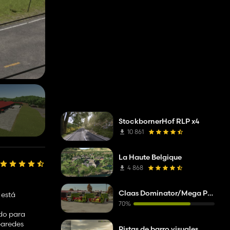
StockbornerHof RLP x4
10 861
La Haute Belgique
4 868
Claas Dominator/Mega Pack
 está
70%
ado para
 paredes
Pistas de barro visuales