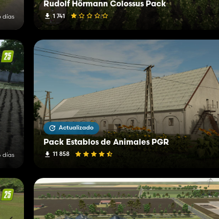
Rudolf Hörmann Colossus Pack
1 741
 días
Actualizado
Pack Establos de Animales PGR
11 858
 días