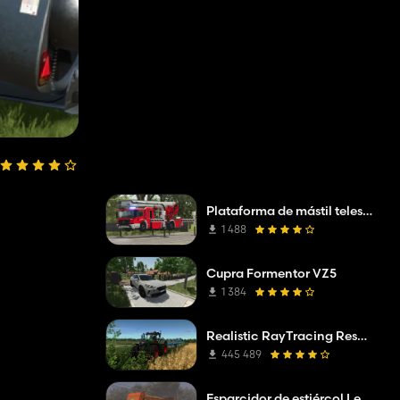
Plataforma de mástil telescópico Mercedes Benz Econic WISS
1 488
Cupra Formentor VZ5
1 384
Realistic RayTracing Reshade Preset
445 489
Esparcidor de estiércol Leboulch