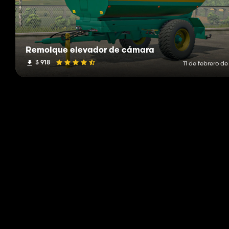
Remolque elevador de cámara
3 918
11 de febrero d