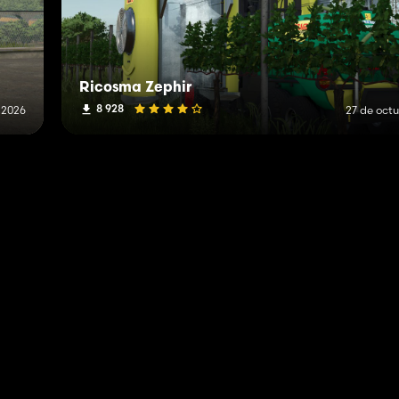
Ricosma Zephir
8 928
e 2026
27 de oct