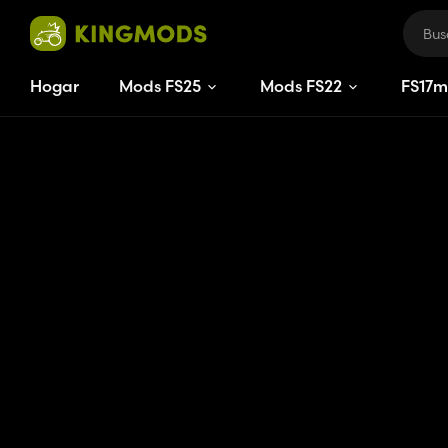
Hogar
Mods FS25
Mods FS22
FS
17
m