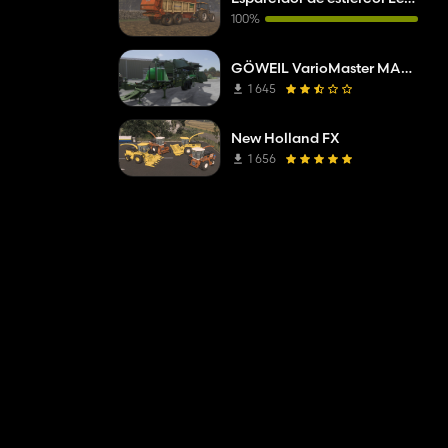
100%
GÖWEIL VarioMaster MAS COMPLETE
1 645
New Holland FX
1 656