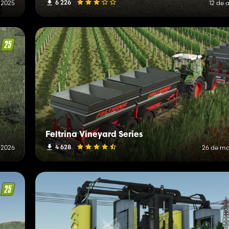
6 226
 2025
12 de 
Feltrina Vineyard Series
4 628
e 2026
26 de ma