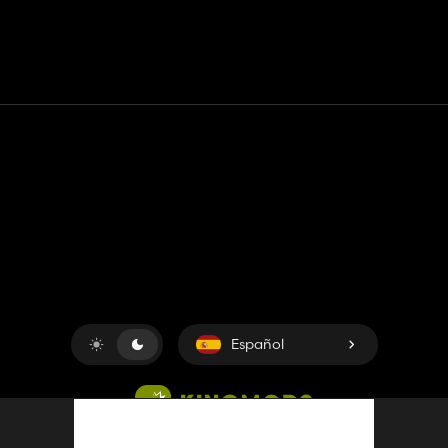
Contacto
Ayudar
Términos de servicio
Política de privacidad
Administrar cookies
Español
Copyright © 2018-2026
King UP SAS
. Reservados todos los