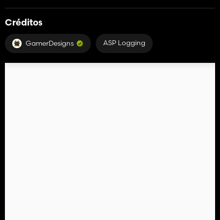
Créditos
ASP Logging
GamerDesigns