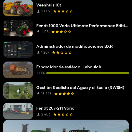
Veenhuis 10t
2 809
Fendt 1000 Vario Ultimate Performance Edition
1 128
Administrador de modificaciones BXR
1 207
Esparcidor de estiércol Leboulch
100%
Gestión Realista del Agua y el Suelo (RWSM)
18 225
Fendt 207-211 Vario
2 483