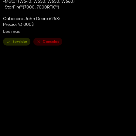
-Motor (W540, W550, W650, W660)
-StarFire™(7000, 7000RTK™)
Cabecera John Deere 625X:
Precio: 43.000$
Ancho de trabajo: 7,6m
Lee mas
Velocidad de trabajo: 10 kilómetros por hora
Servidor
Consolas