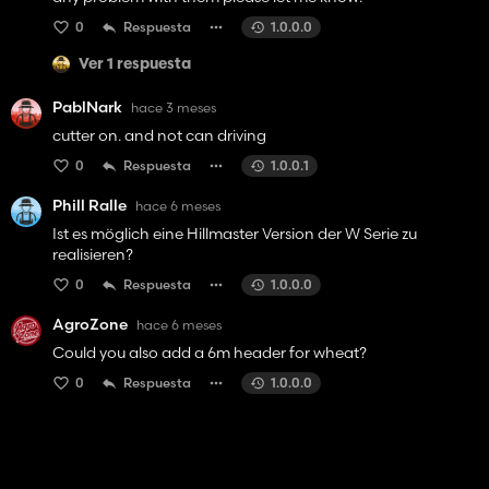
0
Respuesta
1.0.0.0
Ver 1 respuesta
PablNark
hace 3 meses
cutter on. and not can driving
0
Respuesta
1.0.0.1
Phill Ralle
hace 6 meses
Ist es möglich eine Hillmaster Version der W Serie zu
realisieren?
0
Respuesta
1.0.0.0
AgroZone
hace 6 meses
Could you also add a 6m header for wheat?
0
Respuesta
1.0.0.0