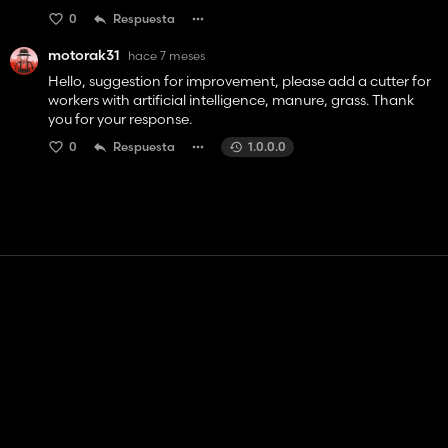
0
Respuesta
motorak31
hace 7 meses
Hello, suggestion for improvement, please add a cutter for
workers with artificial intelligence, manure, grass. Thank
you for your response.
0
Respuesta
1.0.0.0
Contacto
Ayudar
Términos de servicio
Política de privacidad
Administrar cookies