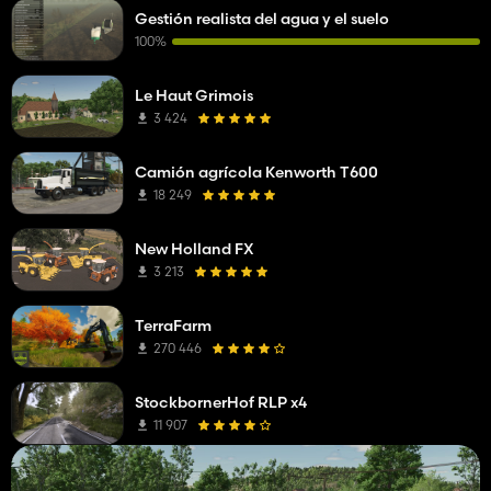
Gestión realista del agua y el suelo
100%
Le Haut Grimois
3 424
Camión agrícola Kenworth T600
18 249
New Holland FX
3 213
TerraFarm
270 446
StockbornerHof RLP x4
11 907