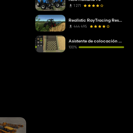
1 271
Realistic RayTracing Reshade Preset
444 495
Asistente de colocación de precisión (PPA)
100%