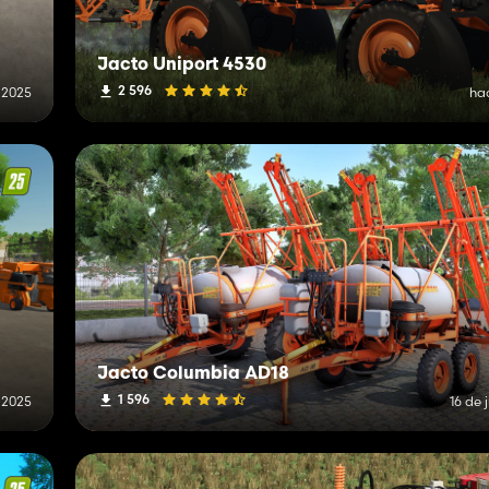
Jacto Uniport 4530
2 596
 2025
ha
Jacto Columbia AD18
1 596
e 2025
16 de 