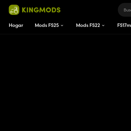
Hogar
Mods FS25
Mods FS22
FS
15
m