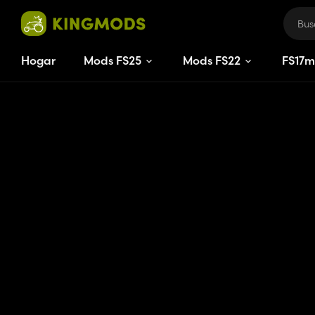
Hogar
Mods FS25
Mods FS22
FS
17
m