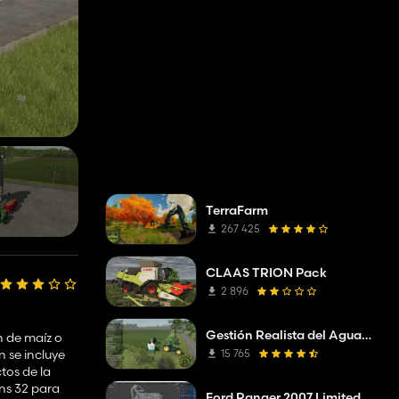
TerraFarm
267 425
CLAAS TRION Pack
2 896
Gestión Realista del Agua y el Suelo (RWSM)
n de maíz o
15 765
 se incluye
tos de la
kns 32 para
Ford Ranger 2007 Limited