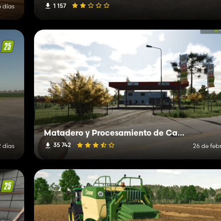
1 157
 días
Matadero y Procesamiento de Carne
35 742
 días
26 de feb