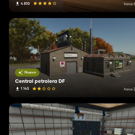
4 810
hace 6
Nuevo
Central petrolera DF
1 143
hace 2