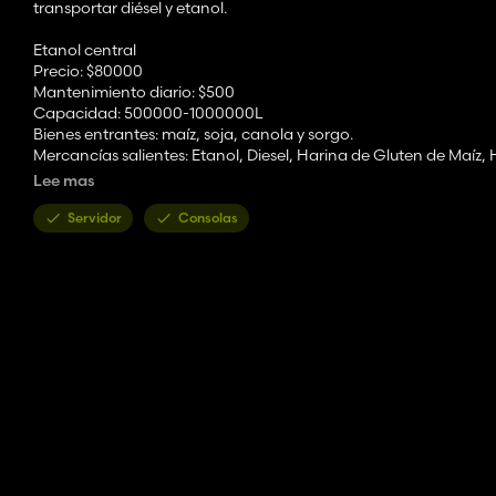
transportar diésel y etanol.
Etanol central
Precio: $80000
Mantenimiento diario: $500
Capacidad: 500000-1000000L
Bienes entrantes: maíz, soja, canola y sorgo.
Mercancías salientes: Etanol, Diesel, Harina de Gluten de Maíz,
Lee mas
Alimento animal moderno para vacas
Precio: $40000
Servidor
Consolas
Mantenimiento diario: $50
Capacidad: 1000000-10000000 litros
Productos entrantes: heno, paja, ensilaje, harina de gluten de 
Mercancías salientes: TMR
Alimento animal moderno para cerdos
Precio: $40000
Mantenimiento diario: $50
Capacidad: 1000000-10000000 litros
Bienes entrantes: maíz, avena, canola, papa, remolacha azucare
Mercancías salientes: Comida para cerdos
Ventas de etanol