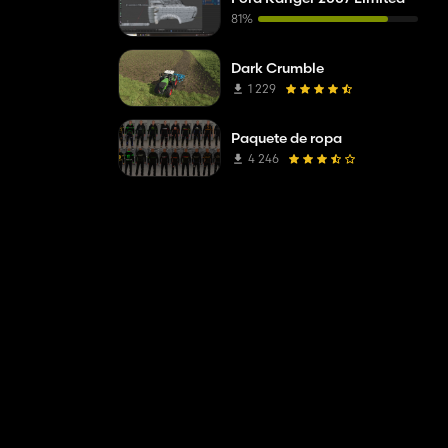
81%
Dark Crumble
1 229
Paquete de ropa
4 246