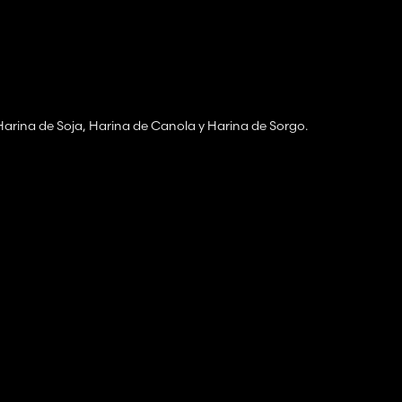
 Harina de Soja, Harina de Canola y Harina de Sorgo.
maíz, harina de canola y piensos minerales.
ra, harina de soja, harina de sorgo y piensos minerales.