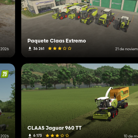
Paquete Claas Extremo
36 261
e 2026
21 de novie
CLAAS Jaguar 960 TT
6 173
 2026
10 de m