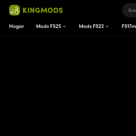
Hogar
Mods FS25
Mods FS22
FS
17
m