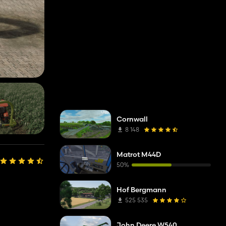
Cornwall
8 148
Matrot M44D
50%
Hof Bergmann
525 535
John Deere W540