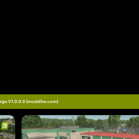
rga V1.0.0.0
(modsfire.com)