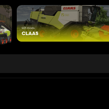
401 mods
CLAAS