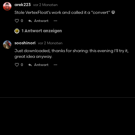
arek223
vor 2 Monaten
Stole VertexFloat’s work and called it a “convert” 💀
0
Antwort
1 Antwort anzeigen
sooshinori
vor 2 Monaten
Just downloaded, thanks for sharing: this evening I'll try it,
great idea anyway.
0
Antwort
Kontakt
Hilfe