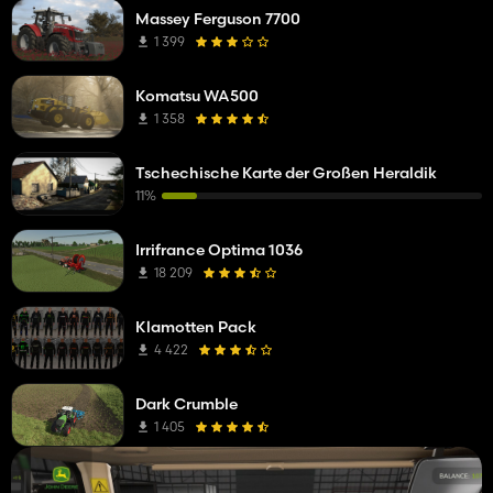
Massey Ferguson 7700
1 399
Komatsu WA500
1 358
Tschechische Karte der Großen Heraldik
11%
Irrifrance Optima 1036
18 209
Klamotten Pack
4 422
Dark Crumble
1 405