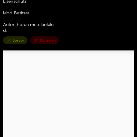
Eisenschutz
Mod-Besitzer
Autor=harun mete bolulu
d.
Server
Konsolen