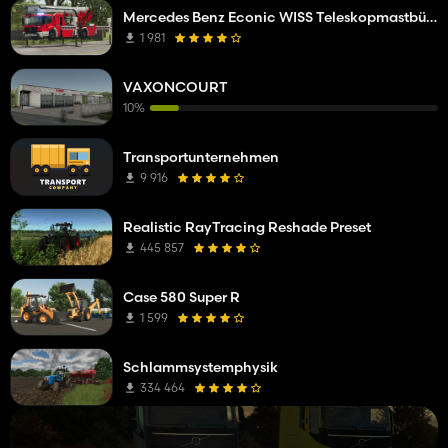
Mercedes Benz Econic WISS Teleskopmastbühne
1 981
VAXONCOURT
10%
Transportunternehmen
9 916
Realistic RayTracing Reshade Preset
445 857
Case 580 Super R
1 599
Schlammsystemphysik
334 464