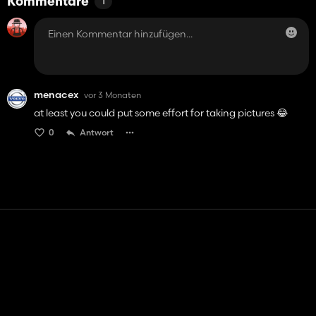
Kommentare
1
menacex
vor 3 Monaten
at least you could put some effort for taking pictures 😂
0
Antwort
Kontakt
Hilfe
Nutzungsbedingungen