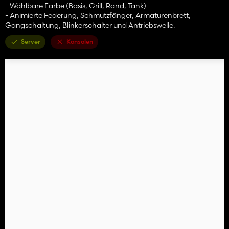
- Wählbare Farbe (Basis, Grill, Rand, Tank)
- Animierte Federung, Schmutzfänger, Armaturenbrett,
Gangschaltung, Blinkerschalter und Antriebswelle.
Server
Konsolen