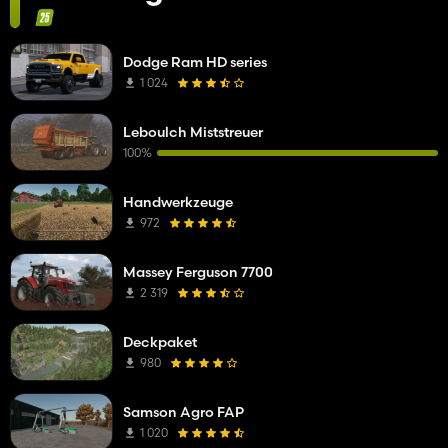
Dodge Ram HD series
1 024
Leboulch Miststreuer
100%
Handwerkzeuge
972
Massey Ferguson 7700
2 319
Deckpaket
980
Samson Agro FAP
1 020