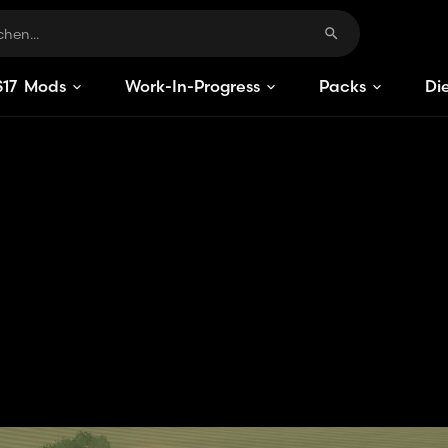
S
17
Mods
Work-In-Progress
Packs
Di