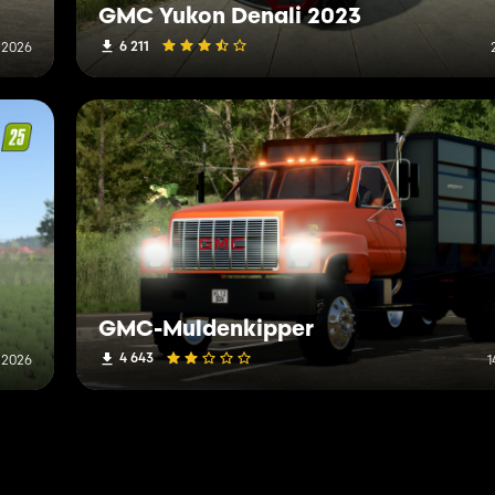
GMC Yukon Denali 2023
6 211
 2026
GMC-Muldenkipper
4 643
i 2026
1