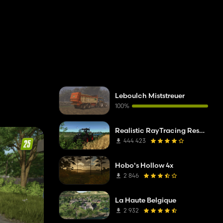
Leboulch Miststreuer
100%
Realistic RayTracing Reshade Preset
444 423
Hobo's Hollow 4x
2 846
La Haute Belgique
2 932