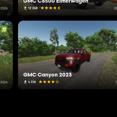
GMC C8500 Eimerwagen
12 268
 2026
2
GMC Canyon 2023
4 318
z 2026
1