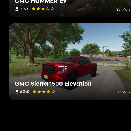
GMC HUMMER EV
2 777
20. März
GMC Sierra 1500 Elevation
6 345
19. Mär