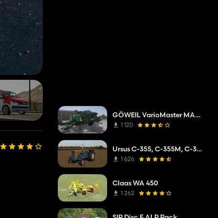
GÖWEIL VarioMaster MAS COMPLETE
1 120
Ursus C-355, C-355M, C-360
1 626
Claas WA 450
1 262
SIP Disc F ALP Pack