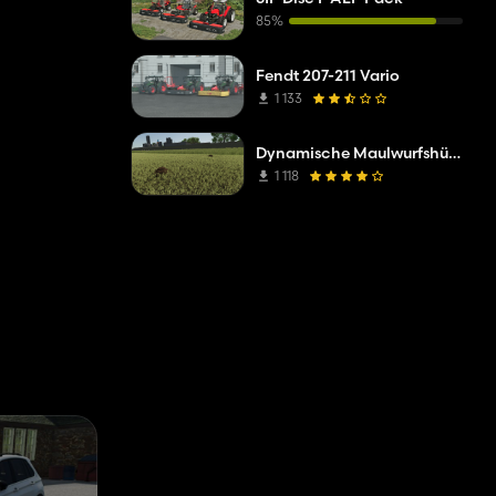
85%
Fendt 207-211 Vario
1 133
Dynamische Maulwurfshügel
1 118