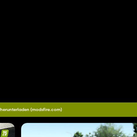
 herunterladen
(modsfire.com)