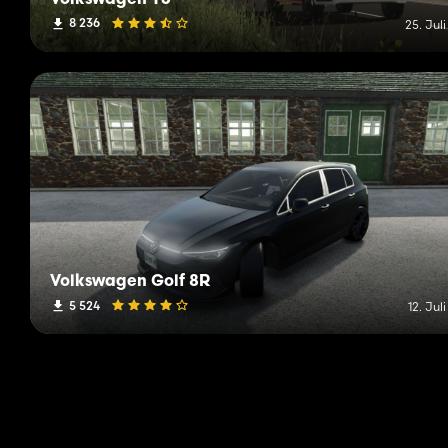
8 236
25. Jul
Volkswagen Golf 8R
5 524
12. Jul