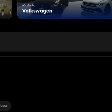
45 Mods
Volkswagen
loser