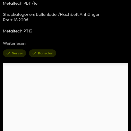
Metaltech PB11/16
Shopkategorien: Ballenlader/Flachbett Anhänger
Preis: 18.200€
Metaltech PT13
Shopkategorien: Ballenlader/Flachbett Anhänger
Weiterlesen
Preis: 14.700€
Server
Konsolen