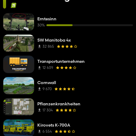
Erntesinn
30%
SW Manitoba 4x
32 865
Transportunternehmen
12 639
Cornwall
9 670
Pflanzenkrankheiten
17 304
Kirovets K-700A
6 554