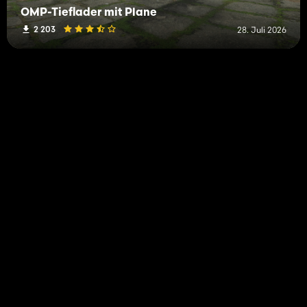
OMP-Tieflader mit Plane
2 203
28. Juli 2026