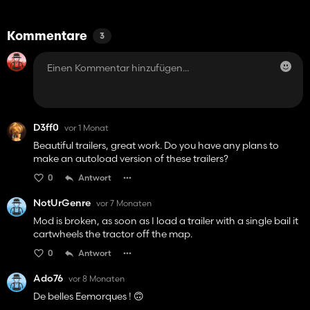
Kommentare
3
D3ff0
vor 1 Monat
Beautiful trailers, great work. Do you have any plans to
make an autoload version of these trailers?
0
Antwort
NotUrGenre
vor 7 Monaten
Mod is broken, as soon as I load a trailer with a single bail it
cartwheels the tractor off the map.
0
Antwort
Ado76
vor 8 Monaten
De belles Eemorques ! 🙃