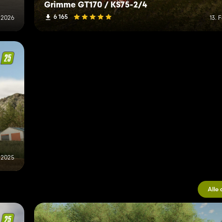
Grimme GT170 / KS75-2/4
6 165
 2026
13. 
 2025
Alle