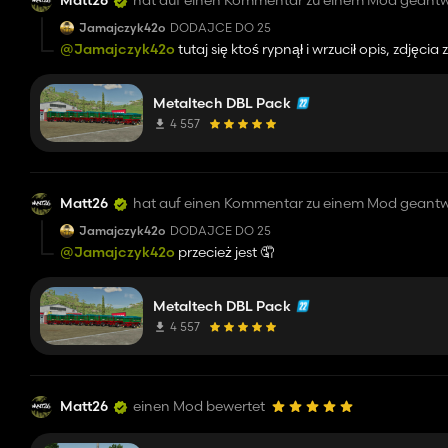
Matt26
hat auf einen Kommentar zu einem Mod geantw
Jamajczyk42o
DODAJCE DO 25
@Jamajczyk42o
tutaj się ktoś rypnął i wrzucił opis, zdjęci
znajdziesz, a DB nie są moje, pisz do Młodego98 niech on 
Metaltech DBL Pack
4 557
Matt26
hat auf einen Kommentar zu einem Mod geantw
Jamajczyk42o
DODAJCE DO 25
@Jamajczyk42o
przecież jest 🤦
Metaltech DBL Pack
4 557
Matt26
einen Mod bewertet