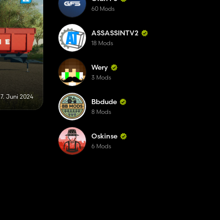
60 Mods
ASSASSINTV2
18 Mods
Wery
3 Mods
7. Juni 2024
Bbdude
8 Mods
Oskinse
6 Mods