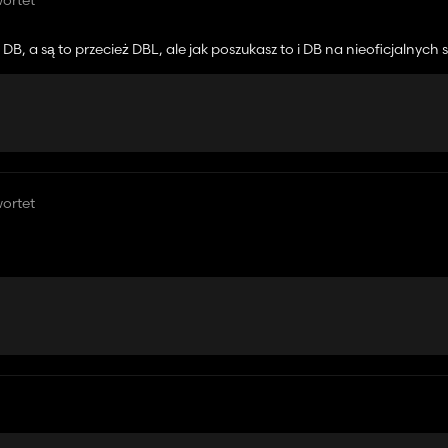
ortet
a z DB, a są to przecież DBL, ale jak poszukasz to i DB na nieoficjalnych
konwertuje swoje mody
ortet