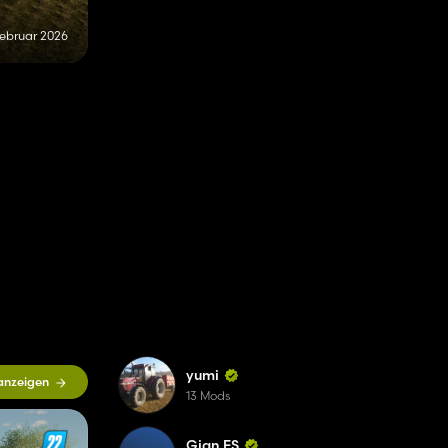
Februar 2026
yumi
 anzeigen
13 Mods
Gian FS