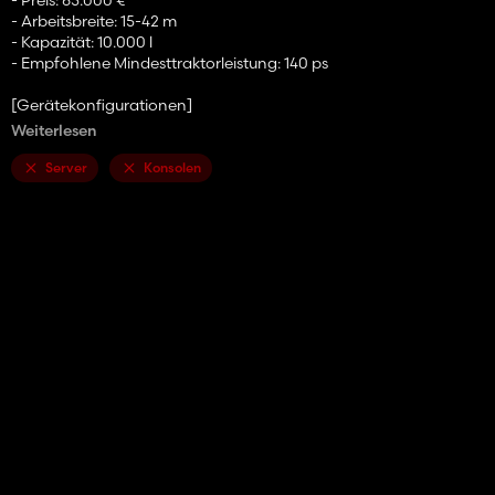
- Arbeitsbreite: 15-42 m
- Kapazität: 10.000 l
- Empfohlene Mindesttraktorleistung: 140 ps
[Gerätekonfigurationen]
- Warndreieck
Weiterlesen
- Neue Reifengröße 580/85/R42
Server
Konsolen
[Farbkonfigurationen]
- Panzer
- Neigung
- Felgen