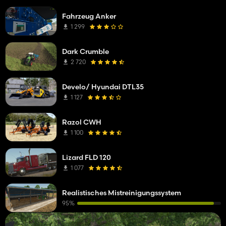
Fahrzeug Anker
1 299
Dark Crumble
2 720
Develo/ Hyundai DTL35
1 127
Razol CWH
1 100
Lizard FLD 120
1 077
Realistisches Mistreinigungssystem
95%