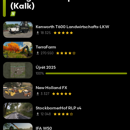
(Kalk)
Kenworth T600 Landwirtschafts-LKW
18 325
TerraFarm
270 550
Újrét 2025
100%
New Holland FX
3 327
StockbornerHof RLP x4
12 048
IFA W50