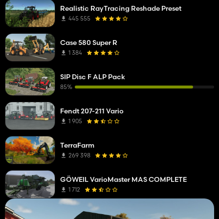
Realistic RayTracing Reshade Preset
445 555
Case 580 Super R
1 384
SIP Disc F ALP Pack
85%
Fendt 207-211 Vario
1 905
TerraFarm
269 398
GÖWEIL VarioMaster MAS COMPLETE
1 712