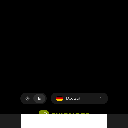
Kontakt
Hilfe
Nutzungsbedingungen
Datenschutz-Bestimmungen
Cookies verwalten
Deutsch
Copyright © 2018-2026
King UP SAS
. Alle Rechte