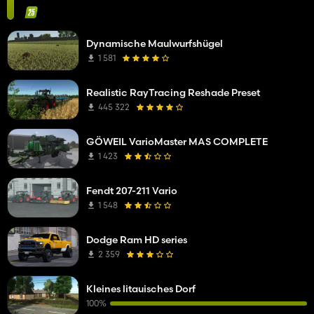
Dynamische Maulwurfshügel
1 581
Realistic RayTracing Reshade Preset
445 322
GÖWEIL VarioMaster MAS COMPLETE
1 423
Fendt 207-211 Vario
1 548
Dodge Ram HD series
2 359
Kleines litauisches Dorf
100%