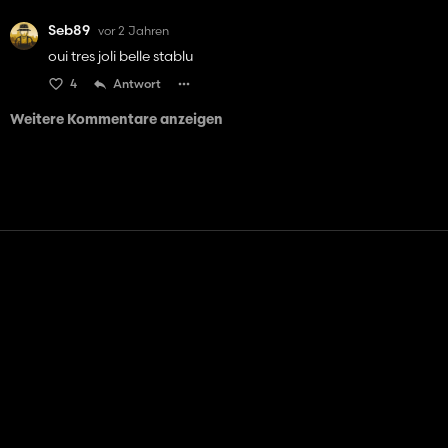
Seb89
vor 2 Jahren
oui tres joli belle stablu
4
Antwort
Weitere Kommentare anzeigen
Kontakt
Hilfe
Nutzungsbedingungen
Datenschutz-Bestimmungen
Cookies verwalten