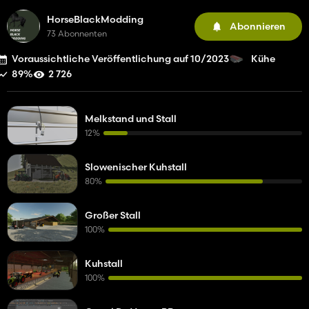
HorseBlackModding
Abonnieren
73 Abonnenten
Voraussichtliche Veröffentlichung auf 10/2023
Kühe
89%
2 726
Melkstand und Stall
12%
Slowenischer Kuhstall
80%
Großer Stall
100%
Kuhstall
100%