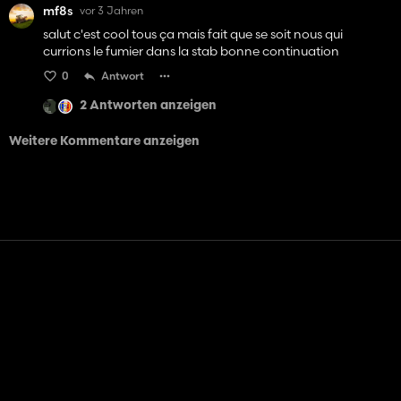
mf8s
vor 3 Jahren
salut c'est cool tous ça mais fait que se soit nous qui
currions le fumier dans la stab bonne continuation
0
Antwort
2 Antworten anzeigen
Weitere Kommentare anzeigen
Kontakt
Hilfe
Nutzungsbedingungen
Datenschutz-Bestimmungen
Cookies verwalten