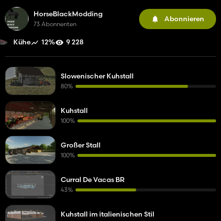
HorseBlackModding
Abonnieren
73 Abonnenten
12%
9 228
Kühe
Slowenischer Kuhstall
80%
Kuhstall
100%
Großer Stall
100%
Curral De Vacas BR
43%
Kuhstall im italienischen Stil