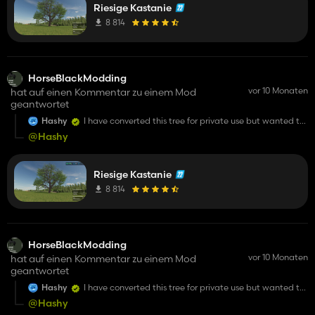
thank you!
Riesige Kastanie
8 814
HorseBlackModding
vor 10 Monaten
hat auf einen Kommentar zu einem Mod
geantwortet
Hashy
I have converted this tree for private use but wanted to
see if i could post, used this alot in 22. credits lefit of
@Hashy
course.
thank you!
Riesige Kastanie
8 814
HorseBlackModding
vor 10 Monaten
hat auf einen Kommentar zu einem Mod
geantwortet
Hashy
I have converted this tree for private use but wanted to
see if i could post, used this alot in 22. credits lefit of
@Hashy
course.