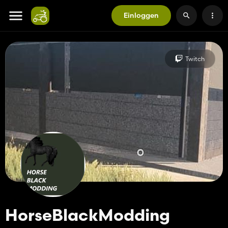
Einloggen
Twitch
HorseBlackModding