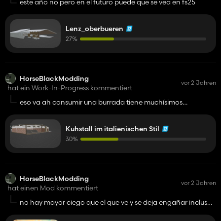
este año no pero en el futuro puede que se vea en fs25
Lenz_oberbueren
27%
HorseBlackModding
vor 2 Jahren
hat ein Work-In-Progress kommentiert
eso va ah consumir una burrada tiene muchísimos
polígonos
Kuhstall im italienischen Stil
30%
HorseBlackModding
vor 2 Jahren
hat einen Mod kommentiert
no hay mayor ciego que el que ve y se deja engañar incluso
sabiendo que lo están engañando y estafando