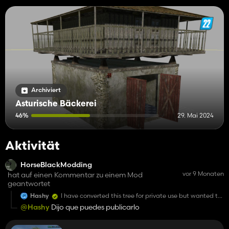
Archiviert
Asturische Bäckerei
46%
29. Mai 2024
Aktivität
HorseBlackModding
vor 9 Monaten
hat auf einen Kommentar zu einem Mod
geantwortet
Hashy
I have converted this tree for private use but wanted to
see if i could post, used this alot in 22. credits lefit of
@Hashy
Dijo que puedes publicarlo
course.