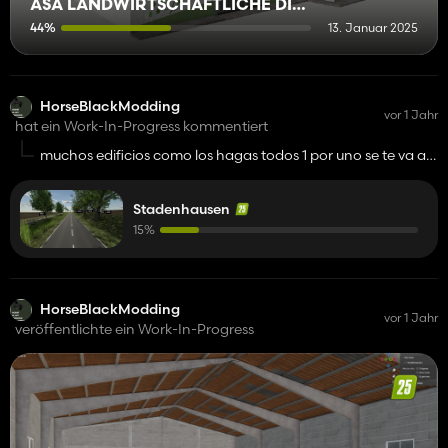
ASA LANDWIRTSCHAFTLICHE DIENSTLEISTUNGEN
44%
13. Januar 2025
HorseBlackModding
vor 1 Jahr
hat ein Work-In-Progress kommentiert
muchos edificios como los hagas todos 1 por uno se te va ah
hacer largo
Stadenhausen
15%
HorseBlackModding
vor 1 Jahr
veröffentlichte ein Work-In-Progress