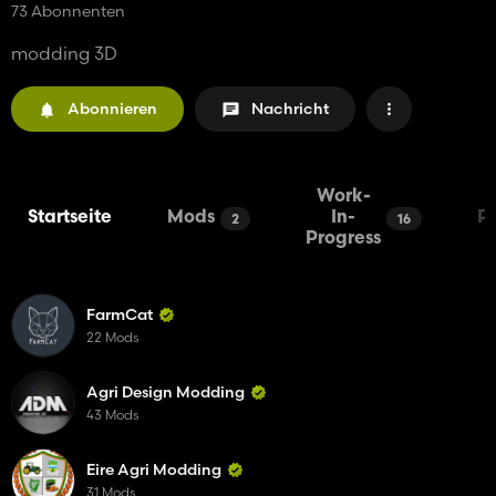
73 Abonnenten
modding 3D
Abonnieren
Nachricht
Work-
Startseite
Mods
In-
P
2
16
Progress
FarmCat
22 Mods
Agri Design Modding
43 Mods
Eire Agri Modding
31 Mods