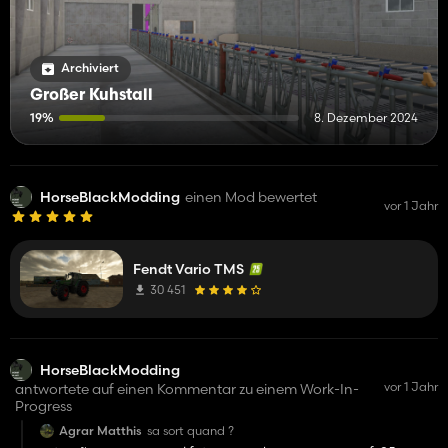
Archiviert
Großer Kuhstall
19%
8. Dezember 2024
HorseBlackModding
einen Mod bewertet
vor 1 Jahr
Fendt Vario TMS
30 451
HorseBlackModding
vor 1 Jahr
antwortete auf einen Kommentar zu einem Work-In-
Progress
Agrar Matthis
sa sort quand ?