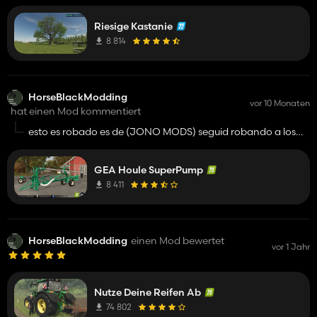
thank you!
Riesige Kastanie
8 814
HorseBlackModding
vor 10 Monaten
hat einen Mod kommentiert
esto es robado es de (JONO MODS) seguid robando a los
demas q asoi os brilla el pelo....
GEA Houle SuperPump
8 411
HorseBlackModding
einen Mod bewertet
vor 1 Jahr
Nutze Deine Reifen Ab
74 802