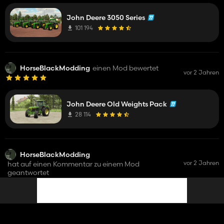
John Deere 3050 Series
101 194
HorseBlackModding
einen Mod bewertet
vor 2 Jahren
John Deere Old Weights Pack
28 114
HorseBlackModding
vor 2 Jahren
hat auf einen Kommentar zu einem Mod
geantwortet
tomreati
Salut je voudrai utiliser votre 3d dans ma map. Est-ce
possible ?
si puede4s utilizarlo
Bien sur, je vous siterai dans les credits !😃
Merci
Polin Haus Vieh