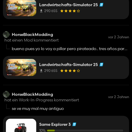
Landwirtschafts-Simulator 25
290 655
HorseBlackModding
vor 2 Jahren
hat einen Mod kommentiert
bueno pues yo lo voy a pillar pero pirateado.. tres años para
la misma cagada terrenos de cartón lluvia que ni es lluvia y
así y como somos burros pues les regalam0s el dinero y el
Landwirtschafts-Simulator 25
juego seguirá así hasta que los tontos se den cuenta dejan
de comprarlo y ellos espabilen y hagan un juego de
290 655
agricultura decente pero mientras haya tontos gastándose
el dinero en la misma mierda ellos no se van ah molestar en
hacer nada
HorseBlackModding
vor 2 Jahren
hat ein Work-In-Progress kommentiert
se ve muy mal muy antiguo
Same Explorer 3
10%