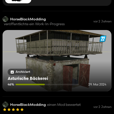
HorseBlackModding
vor 2 Jahren
veröffentlichte ein Work-In-Progress
Archiviert
Asturische Bäckerei
46%
29. Mai 2024
HorseBlackModding
einen Mod bewertet
vor 2 Jahren