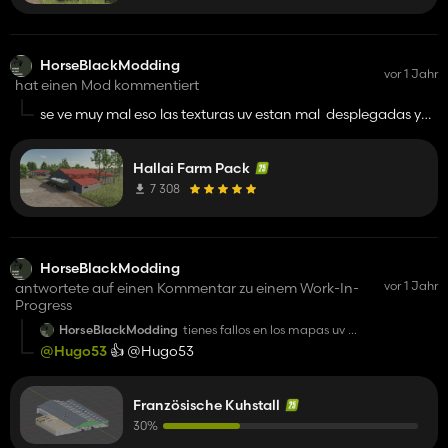
HorseBlackModding
vor 1 Jahr
hat einen Mod kommentiert
se ve muy mal eso las texturas uv estan mal desplegadas y
hay fallos tambien en el modelado del objeto
Hallai Farm Pack
7 308
HorseBlackModding
vor 1 Jahr
antwortete auf einen Kommentar zu einem Work-In-
Progress
HorseBlackModding
tienes fallos en los mapas uv
para texturizar bien en mallas uv hay que
@Hugo53
👍️ @Hugo53
desplegar todo el objeto desde la misma
distacia que los demas para que salgan
todas las caras texturizadas sin
interposiciones si no no te van ah quedar
Französische Kuhstall
bien
30%