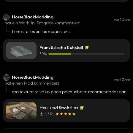
HorseBlackModding
vor 1 Jahr
hat ein Work-In-Progress kommentiert
tienes fallos en los mapas uv
para texturizar bien en mallas uv hay que desplegar todo el
objeto desde la misma distacia que los demas para que
Französische Kuhstall
salgan todas las caras texturizadas sin interposiciones si no
no te van ah quedar bien
30%
HorseBlackModding
vor 1 Jahr
hat einen Mod kommentiert
esa textura se ve un poco pachucha te recomendaria usar
un trigger de llenado de silo que usa un fillunits
Heu- und Strohsilos
9 312