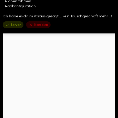
- Planenrahmen
- Radkonfiguration
Ich habe es dir im Voraus gesagt ... kein Tauschgeschäft mehr ...!
Server
Konsolen