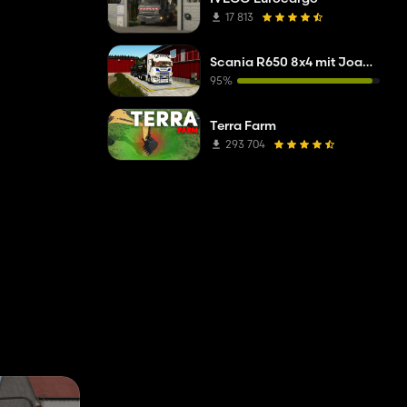
17 813
Scania R650 8x4 mit Joab-Abrollkipper
95%
Terra Farm
293 704