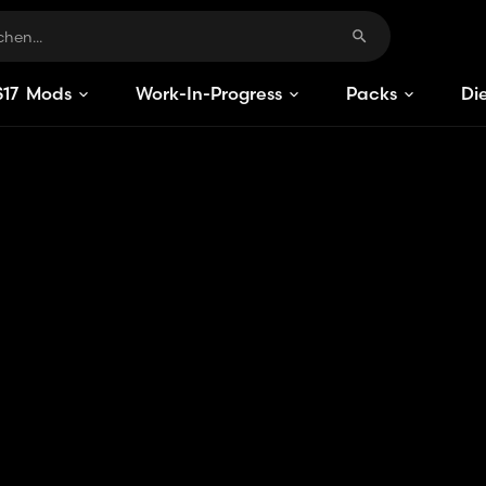
S
17
Mods
Work-In-Progress
Packs
Di