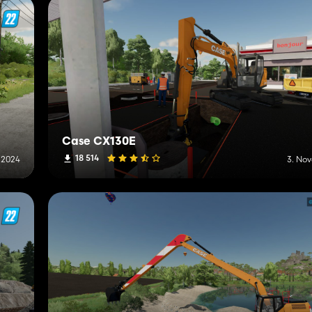
Case CX130E
18 514
 2024
3. No