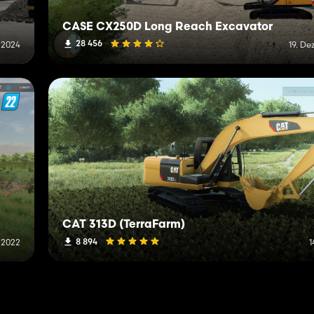
CASE CX250D Long Reach Excavator
28 456
 2024
19. D
CAT 313D (TerraFarm)
8 894
r 2022
1