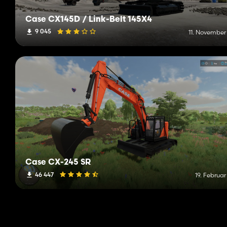
Case CX145D / Link-Belt 145X4
9 045
11. November
Case CX-245 SR
46 447
19. Februa