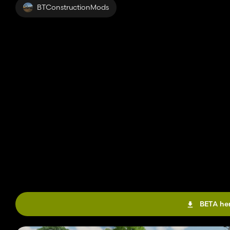
BTConstructionMods
BETA he