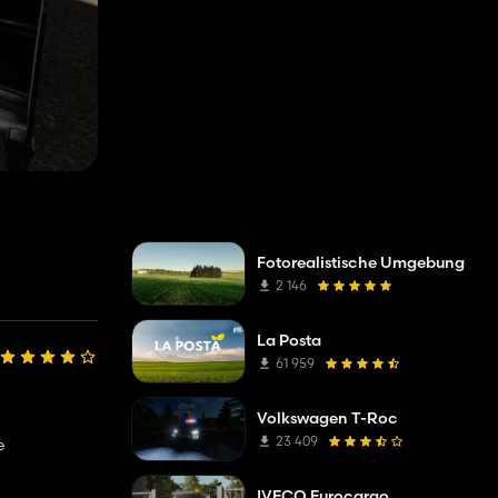
Fotorealistische Umgebung
2 146
La Posta
61 959
Volkswagen T-Roc
23 409
e
IVECO Eurocargo