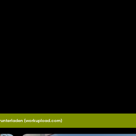
runterladen
(workupload.com)