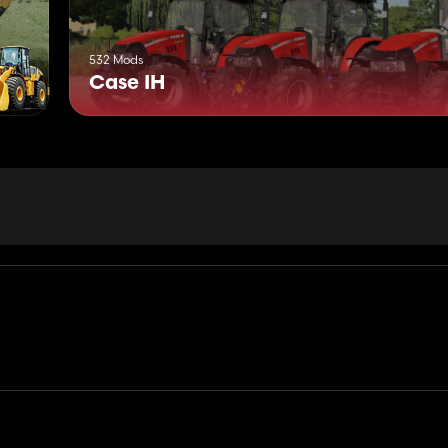
532 Mods
Case IH