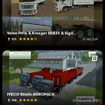
Volvo FH16 & Kroeger SRB35 & SigaDUO uneal
955
13. Mai 2014
IVECO Stralis AGROPACK
968
20. November 2012