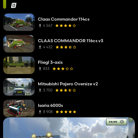
Claas Commandor 114cs
4 567
CLAAS COMMANDOR 116cs v3
4 432
Fliegl 3-axis
833
Mitsubishi Pajero Oversize v2
3 750
Isaria 6000s
8 908