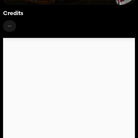
Credits
--