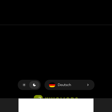
Kontakt
Hilfe
Nutzungsbedingungen
Datenschutz-Bestimmungen
Cookies verwalten
Deutsch
Copyright © 2018-2026
King UP SAS
. Alle Rechte