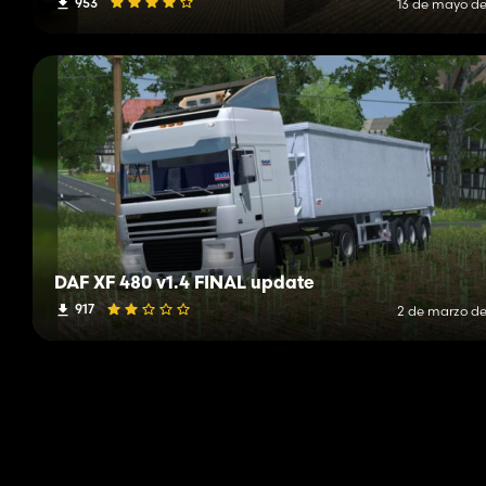
953
13 de mayo de
DAF XF 480 v1.4 FINAL update
917
2 de marzo de