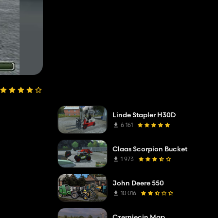
Linde Stapler H30D
6 161
Claas Scorpion Bucket
1 973
John Deere 550
10 016
Czerniecin Map