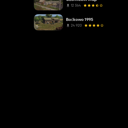
12 364
Boćkowo 1995
24 920