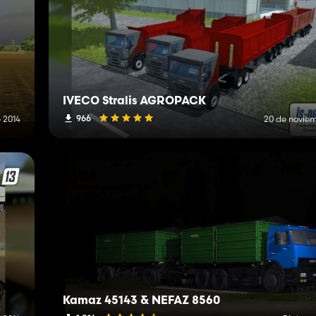
IVECO Stralis AGROPACK
966
 2014
20 de novie
Kamaz 45143 & NEFAZ 8560