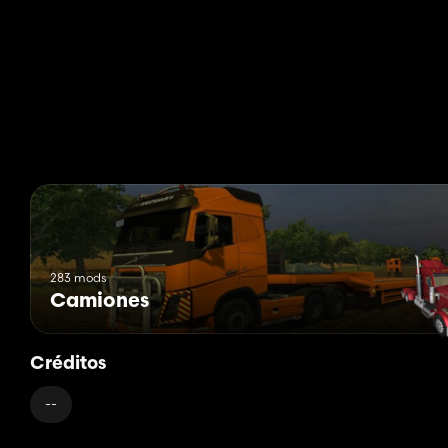
283 mods
Camiones
Créditos
--