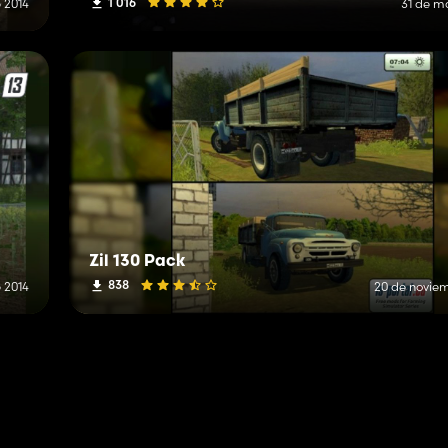
1 016
 2014
31 de m
Zil 130 Pack
838
 2014
20 de novie