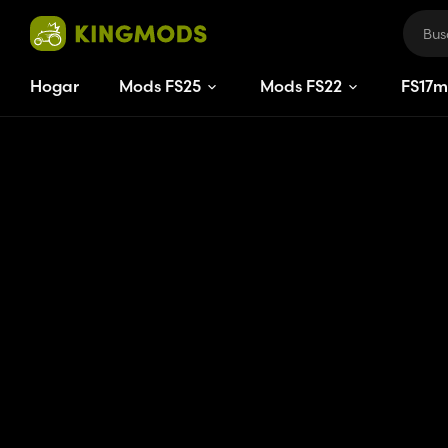
Hogar
Mods FS25
Mods FS22
FS
17
m