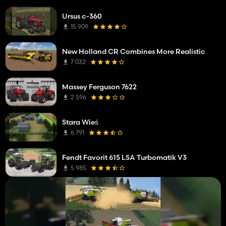
Ursus c-360
15 909
New Holland CR Combines More Realistic
7 032
Massey Ferguson 7622
2 596
Stara Wieś
6 791
Fendt Favorit 615 LSA Turbomatik V3
5 985