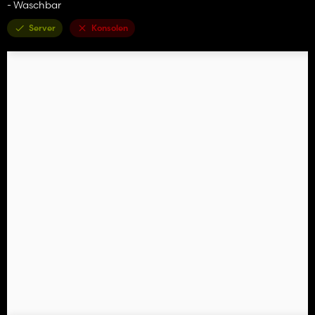
- Waschbar
Server
Konsolen