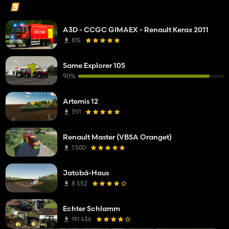
A3D - CCGC GIMAEX - Renault Kerax 2011
815
Same Explorer 105
90%
Artemis 12
391
Renault Master (VBSA Oranget)
1 500
Jatobá-Haus
8 552
Echter Schlamm
191 436