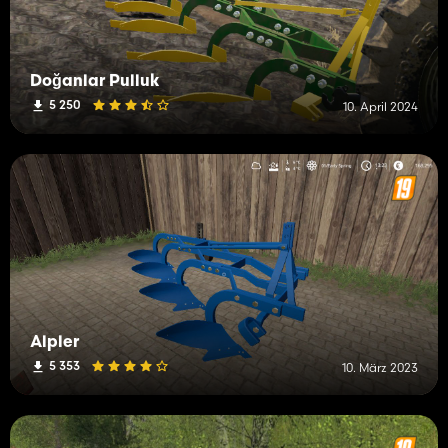
Doğanlar Pulluk
5 250
10. April 2024
Alpler
5 353
10. März 2023